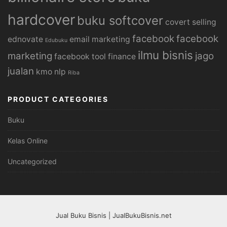
hardcover
buku softcover
covert selling
facebook
facebook
ednovate
email marketing
Edubuku
ilmu bisnis
marketing
jago
facebook tool
finance
jualan
kmo
nlp
Riba
PRODUCT CATEGORIES
Buku
Kelas Online
Uncategorized
Jual Buku Bisnis | JualBukuBisnis.net