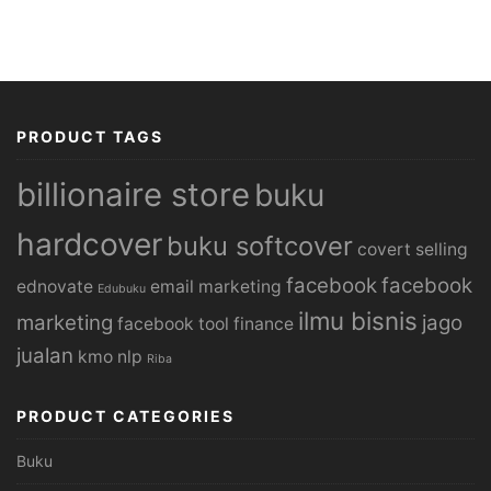
PRODUCT TAGS
billionaire store
buku
hardcover
buku softcover
covert selling
facebook
facebook
ednovate
email marketing
Edubuku
ilmu bisnis
marketing
jago
facebook tool
finance
jualan
kmo
nlp
Riba
PRODUCT CATEGORIES
Buku