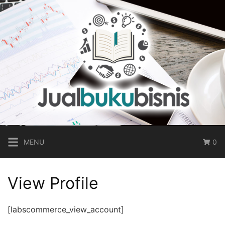
Skip
to
content
MENU
0
View Profile
[labscommerce_view_account]