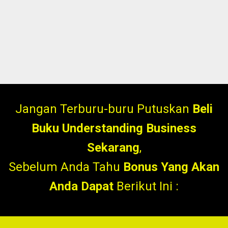
Jangan Terburu-buru Putuskan
Beli
Buku Understanding Business
Sekarang
,
Sebelum Anda Tahu
Bonus Yang Akan
Anda Dapat
Berikut Ini :