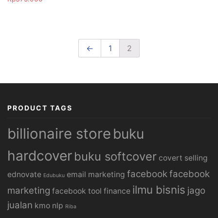
←
1
2
PRODUCT TAGS
billionaire store
buku
hardcover
buku softcover
covert selling
facebook
facebook
ednovate
email marketing
Edubuku
ilmu bisnis
marketing
jago
facebook tool
finance
jualan
kmo
nlp
Riba